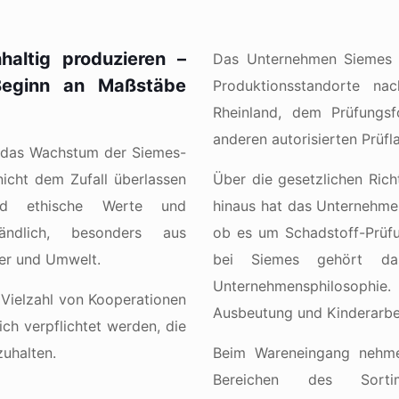
altig produzieren –
Das Unternehmen Siemes w
eginn an Maßstäbe
Produktionsstandorte n
Rheinland, dem Prüfungsf
anderen autorisierten Prüfl
ür das Wachstum der Siemes-
nicht dem Zufall überlassen
Über die gesetzlichen Rich
nd ethische Werte und
hinaus hat das Unternehmen
ständlich, besonders aus
ob es um Schadstoff-Prüfu
ter und Umwelt.
bei Siemes gehört das
Unternehmensphilosophie.
 Vielzahl von Kooperationen
Ausbeutung und Kinderarbei
lich verpflichtet werden, die
zuhalten.
Beim Wareneingang nehme
Bereichen des Sort